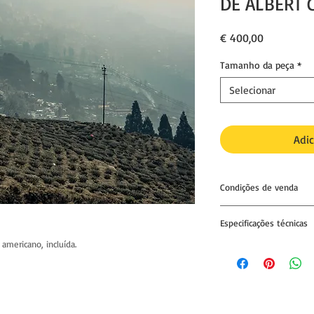
DE ALBERT 
Preço
€ 400,00
Tamanho da peça
*
Selecionar
Adic
Condições de venda
01. Impressão única e 
Especificações técnicas
02. Nenhuma outra cóp
americano, incluída.
IMPRESSÃO
excepto para exposiç
Papel fine art, acid f
autorização do compr
matte natural.
Gramagem: 300gsm
03. A fotografia pode
Espessura: 19mils