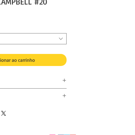
CAMPBELL #20
ionar ao carrinho
exclusiva. Cópia 1/1
ia da fotografia será impressa,
ões do autor e sempre com a devida
ree, Brilliant Museum, acetinado
ador/colecionador.
rá ainda ser divulgada/vendida em