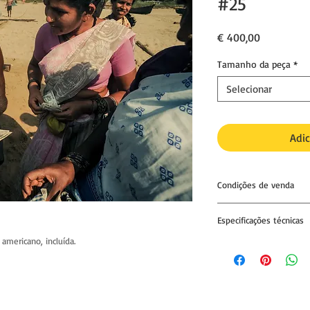
#25
Preço
€ 400,00
Tamanho da peça
*
Selecionar
Adic
Condições de venda
01. Impressão única e 
Especificações técnicas
02. Nenhuma outra cóp
americano, incluída.
IMPRESSÃO
excepto para exposiç
Papel fine art, acid f
autorização do compr
matte natural.
Gramagem: 300gsm
03. A fotografia pode
Espessura: 19mils