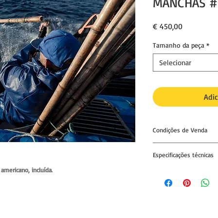
MANCHAS #
Preço
€ 450,00
Tamanho da peça
*
Selecionar
Adic
Condições de Venda
01. Impressão única e 
Especificações técnicas
02.
Nenhuma outra cóp
americano, incluída.
IMPRESSÃO
excepto para exposiç
Papel fine art, acid f
autorização do compr
matte natural.
Gramagem: 300gsm
03.
A fotografia pode
Espessura: 19mils