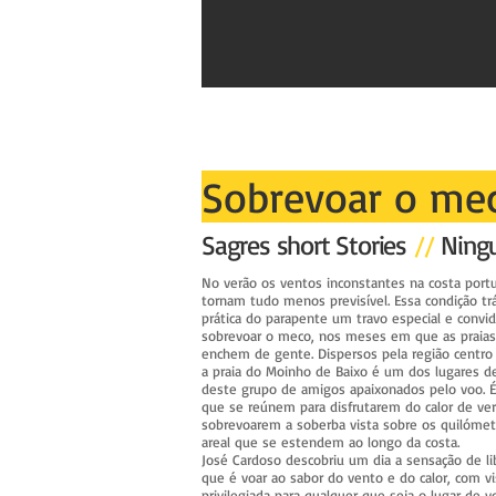
Sobrevoar o m
Sagres short Stories
//
Ning
No verão os ventos inconstantes na costa port
tornam tudo menos previsível. Essa condição tr
prática do parapente um travo especial e convi
sobrevoar o meco, nos meses em que as praias
enchem de gente. Dispersos pela região centro 
a praia do Moinho de Baixo é um dos lugares de
deste grupo de amigos apaixonados pelo voo. É
que se reúnem para disfrutarem do calor de ve
sobrevoarem a soberba vista sobre os quilómet
areal que se estendem ao longo da costa.
José Cardoso descobriu um dia a sensação de l
que é voar ao sabor do vento e do calor, com vi
privilegiada para qualquer que seja o lugar de v