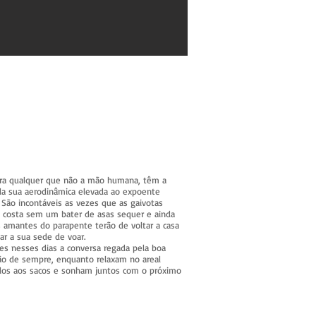
ra qualquer que não a mão humana, têm a
 da sua aerodinâmica elevada ao expoente
São incontáveis as vezes que as gaivotas
 costa sem um bater de asas sequer e ainda
 amantes do parapente terão de voltar a casa
ar a sua sede de voar.
es nesses dias a conversa regada pela boa
ão de sempre, enquanto relaxam no areal
dos aos sacos e sonham juntos com o próximo