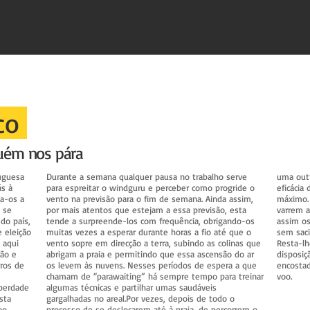
eco
uém nos pára
uguesa
Durante a semana qualquer pausa no trabalho serve
uma out
ás à
para espreitar o windguru e perceber como progride o
eficácia
da-os a
vento na previsão para o fim de semana. Ainda assim,
máximo. 
 se
por mais atentos que estejam a essa previsão, esta
varrem a
do país,
tende a surpreende-los com frequência, obrigando-os
assim os
 eleição
muitas vezes a esperar durante horas a fio até que o
sem saci
 aqui
vento sopre em direcção a terra, subindo as colinas que
Resta-lh
rão e
abrigam a praia e permitindo que essa ascensão do ar
disposiç
ros de
os levem às nuvens. Nesses períodos de espera a que
encosta
chamam de “parawaiting” há sempre tempo para treinar
voo.
iberdade
algumas técnicas e partilhar umas saudáveis
sta
gargalhadas no areal.Por vezes, depois de todo o
oo
processo de se deslocarem até à praia, de percorrem o