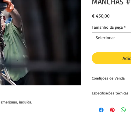
MANCHAS #
Preço
€ 450,00
Tamanho da peça
*
Selecionar
Adic
Condições de Venda
01. Impressão única e 
Especificações técnicas
02.
Nenhuma outra cóp
americano, incluída.
IMPRESSÃO
excepto para exposiç
Papel fine art, acid f
autorização do compr
matte natural.
Gramagem: 300gsm
03.
A fotografia pode
Espessura: 19mils