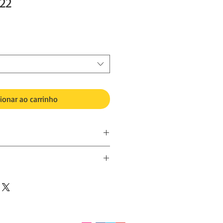
22
ionar ao carrinho
exclusiva. Cópia 1/1
ia da fotografia será impressa,
ões do autor e sempre com a devida
ree, Brilliant Museum, acetinado
ador/colecionador.
rá ainda ser divulgada/vendida em