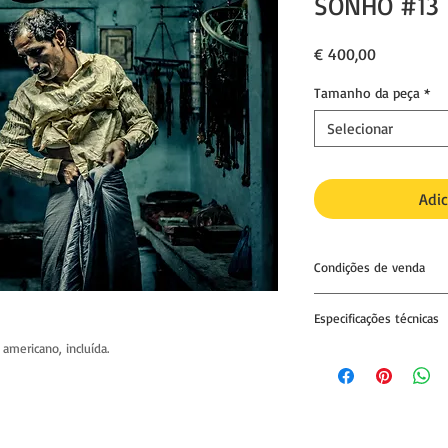
SONHO #13
Preço
€ 400,00
Tamanho da peça
*
Selecionar
Adic
Condições de venda
01. Impressão única e 
Especificações técnicas
02. Nenhuma outra cóp
americano, incluída.
IMPRESSÃO
excepto para exposiç
Papel fine art, acid f
autorização do compr
matte natural.
Gramagem: 300gsm
03. A fotografia pode
Espessura: 19mils